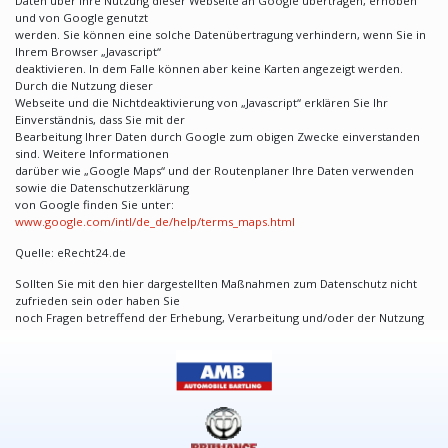
Daten über Ihre Nutzung dieser Webseite an Google übertragen, erhoben
und von Google genutzt
werden. Sie können eine solche Datenübertragung verhindern, wenn Sie in
Ihrem Browser „Javascript“
deaktivieren. In dem Falle können aber keine Karten angezeigt werden.
Durch die Nutzung dieser
Webseite und die Nichtdeaktivierung von „Javascript“ erklären Sie Ihr
Einverständnis, dass Sie mit der
Bearbeitung Ihrer Daten durch Google zum obigen Zwecke einverstanden
sind. Weitere Informationen
darüber wie „Google Maps“ und der Routenplaner Ihre Daten verwenden
sowie die Datenschutzerklärung
von Google finden Sie unter:
www.google.com/intl/de_de/help/terms_maps.html
Quelle: eRecht24.de
Sollten Sie mit den hier dargestellten Maßnahmen zum Datenschutz nicht
zufrieden sein oder haben Sie
noch Fragen betreffend der Erhebung, Verarbeitung und/oder der Nutzung
Ihrer personenbezogenen
Daten, so würden wir uns freuen, von Ihnen zu hören. Wir werden uns
bemühen, Ihre Fragen so rasch
wie möglich zu beantworten und Ihre Anregungen umzusetzen. Bitte treten
Sie unter
info(at)amb-essen.de
mit uns in Kontakt.